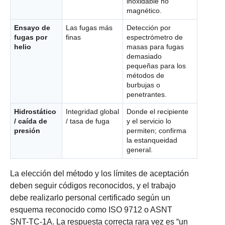
inoxidable no
magnético.
Ensayo de
Las fugas más
Detección por
fugas por
finas
espectrómetro de
helio
masas para fugas
demasiado
pequeñas para los
métodos de
burbujas o
penetrantes.
Hidrostático
Integridad global
Donde el recipiente
/ caída de
/ tasa de fuga
y el servicio lo
presión
permiten; confirma
la estanqueidad
general.
La elección del método y los límites de aceptación
deben seguir códigos reconocidos, y el trabajo
debe realizarlo personal certificado según un
esquema reconocido como ISO 9712 o ASNT
SNT-TC-1A. La respuesta correcta rara vez es “un