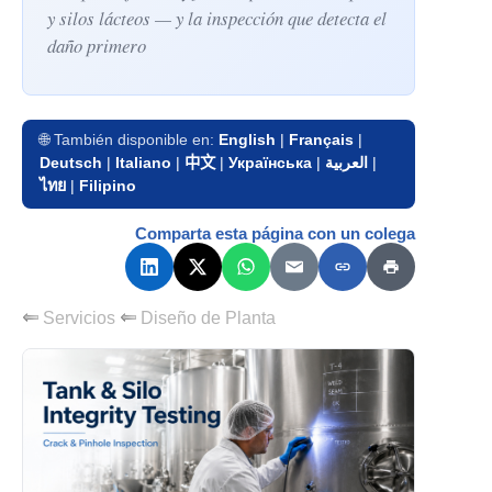
y silos lácteos — y la inspección que detecta el
daño primero
🌐 También disponible en:
English
|
Français
|
Deutsch
|
Italiano
|
中文
|
Українська
|
العربية
|
ไทย
|
Filipino
Comparta esta página con un colega
Servicios
Diseño de Planta