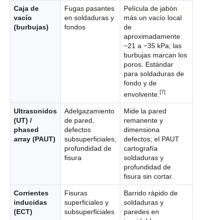
Caja de
Fugas pasantes
Película de jabón
vacío
en soldaduras y
más un vacío local
(burbujas)
fondos
de
aproximadamente
−21 a −35 kPa; las
burbujas marcan los
poros. Estándar
para soldaduras de
fondo y de
[7]
envolvente.
Ultrasonidos
Adelgazamiento
Mide la pared
(UT) /
de pared,
remanente y
phased
defectos
dimensiona
array (PAUT)
subsuperficiales,
defectos; el PAUT
profundidad de
cartografía
fisura
soldaduras y
profundidad de
fisura sin cortar.
Corrientes
Fisuras
Barrido rápido de
inducidas
superficiales y
soldaduras y
(ECT)
subsuperficiales
paredes en