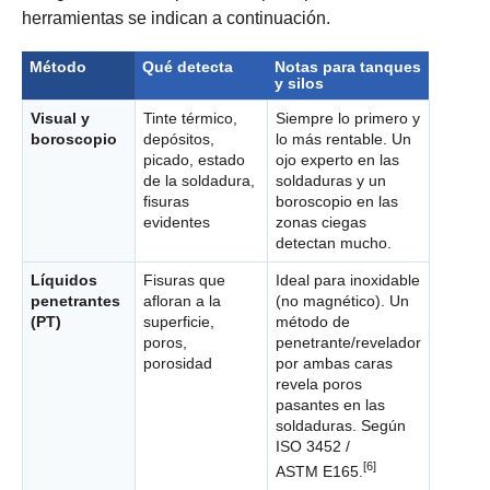
herramientas se indican a continuación.
Método
Qué detecta
Notas para tanques
y silos
Visual y
Tinte térmico,
Siempre lo primero y
boroscopio
depósitos,
lo más rentable. Un
picado, estado
ojo experto en las
de la soldadura,
soldaduras y un
fisuras
boroscopio en las
evidentes
zonas ciegas
detectan mucho.
Líquidos
Fisuras que
Ideal para inoxidable
penetrantes
afloran a la
(no magnético). Un
(PT)
superficie,
método de
poros,
penetrante/revelador
porosidad
por ambas caras
revela poros
pasantes en las
soldaduras. Según
ISO 3452 /
[6]
ASTM E165.