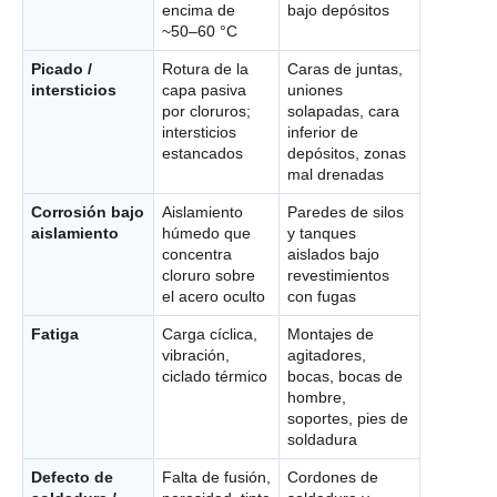
encima de
bajo depósitos
~50–60 °C
Picado /
Rotura de la
Caras de juntas,
intersticios
capa pasiva
uniones
por cloruros;
solapadas, cara
intersticios
inferior de
estancados
depósitos, zonas
mal drenadas
Corrosión bajo
Aislamiento
Paredes de silos
aislamiento
húmedo que
y tanques
concentra
aislados bajo
cloruro sobre
revestimientos
el acero oculto
con fugas
Fatiga
Carga cíclica,
Montajes de
vibración,
agitadores,
ciclado térmico
bocas, bocas de
hombre,
soportes, pies de
soldadura
Defecto de
Falta de fusión,
Cordones de