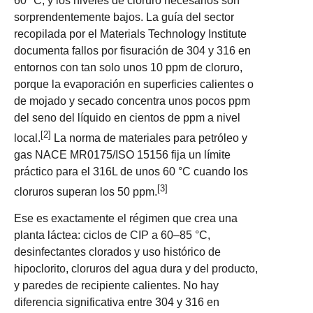
60 °C, y los niveles de cloruro necesarios son
sorprendentemente bajos. La guía del sector
recopilada por el Materials Technology Institute
documenta fallos por fisuración de 304 y 316 en
entornos con tan solo unos 10 ppm de cloruro,
porque la evaporación en superficies calientes o
de mojado y secado concentra unos pocos ppm
del seno del líquido en cientos de ppm a nivel
[2]
local.
La norma de materiales para petróleo y
gas NACE MR0175/ISO 15156 fija un límite
práctico para el 316L de unos 60 °C cuando los
[3]
cloruros superan los 50 ppm.
Ese es exactamente el régimen que crea una
planta láctea: ciclos de CIP a 60–85 °C,
desinfectantes clorados y uso histórico de
hipoclorito, cloruros del agua dura y del producto,
y paredes de recipiente calientes. No hay
diferencia significativa entre 304 y 316 en