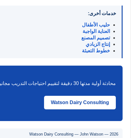
خدمات أخرى:
حليب الأطفال
العناية الواجبة
تصميم المصنع
إنتاج الزبادي
خطوط التعبئة
محادثة أولية مدتها 30 دقيقة لتقييم احتياجات التدريب مجانية. على أساسها، أقترح برنامجاً محدداً لمصنعك ومعداتك ومستوى مشغليك.
Watson Dairy Consulting
Watson Dairy Consulting — John Watson — 2026