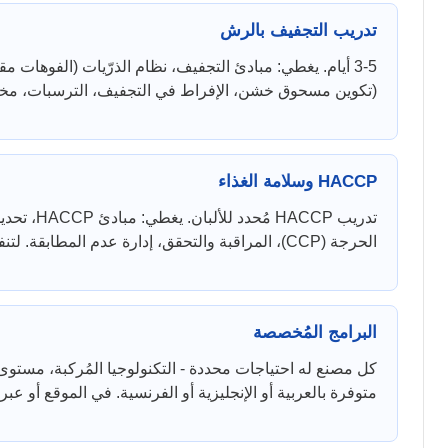
تدريب التجفيف بالرش
أيام. يغطي: مبادئ التجفيف، نظام الذرّيات (الفوهات مقا
تكوين مسحوق خشن، الإفراط في التجفيف، التر)، CIP المجفف، مراقبة جودة المسحوق.
HACCP وسلامة الغذاء
تحديد الم
الحرجة (CCP)، المراقبة والتحقق، إدارة عدم المطابقة. لتنفيذ أو تجديد أنظمة HACCP/ISO 22000.
البرامج المُخصصة
كل مصنع له احتياجات محددة - التكنولوجيا المُركبة، مستو.
متوفرة بالعربية أو الإنجليزية أو الفرنسية. في الموقع أو ع (Zoom/Teams).