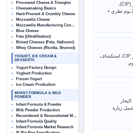
Processed Cheese & Triangles
يغطي: المبادئ الحرارية (أزواج الوقت/الحرارة)، التحكم في النظام (صمام التحويل، أنبوب التثبيت، التحكم بـ PLC)، تنظيف المبستر (CIP)،
Cheesemaking Basics
استكشاف الأخطاء الشائعة (تكوين الترسبات، أعطال المجانس، تسجيل درجة الحرارة)، اللوائح المعمول بها. البرنامج النموذجي: 1-2 يوم نظري +
Hard-Pressed & Crumbly Cheese
Mozzarella Cheese
Mozzarella Manufacturing Consultant
Blue Cheese
Feta (Ultrafiltration)
Brined Cheeses (Feta, Halloumi)
Whey Cheeses (Ricotta, Brunost)
يغطي: كيمياء المنظفات (قلوية، حمضية، مطهرات)، معايير TACT (الوقت، التأثير الميكانيكي، التركيز، درجة الحرارة)، تصميم دوائر CIP، استكشاف
YOGURT, ICE CREAM &
DESSERTS
Yogurt Factory Design
Yoghurt Production
Frozen Yogurt
Ice Cream Production
INFANT FORMULA & MILK
POWDER
 البخار
Infant Formula & Powder
(MVR/TVR)، حكم في
Milk Powder Production
Recombined & Reconstituted Milk
Infant Formula Quality
Infant Formula Market Research
IF Big Bag Specification