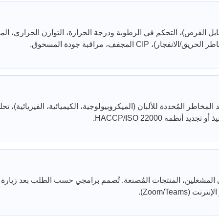
بل القرص)، التحكم في الرطوبة ودرجة الحرارة، التوازن الحراري، المشكل
(سبات، مخاطر الحريق/الانفجار
مُحدد للألبان.  HACCP، خاطر المُحددة للألبان (الميكروبيولوجية، الكيميائية، الفيزيائية)، تحليل نقاط التحكم
ى المشغلين، المنتجات المُصنعة. تُصمم برامجي حسب الطلب بعد زيارة ت
بر الإنترنت