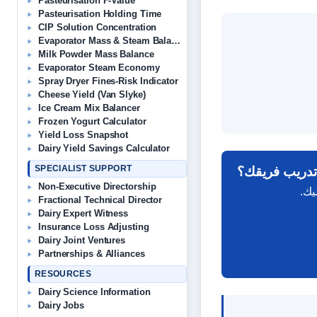
Pasteurisation F-Value
Pasteurisation Holding Time
CIP Solution Concentration
Evaporator Mass & Steam Balance
Milk Powder Mass Balance
Evaporator Steam Economy
Spray Dryer Fines-Risk Indicator
Cheese Yield (Van Slyke)
Ice Cream Mix Balancer
Frozen Yogurt Calculator
Yield Loss Snapshot
Dairy Yield Savings Calculator
تدريب فريقك؟
SPECIALIST SUPPORT
Non-Executive Directorship
Fractional Technical Director
Dairy Expert Witness
Insurance Loss Adjusting
Dairy Joint Ventures
Partnerships & Alliances
RESOURCES
Dairy Science Information
Dairy Jobs