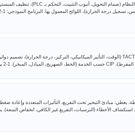
اك الكيميائي المفرط
طبقة الهابطة. يغطي: مبادئ التبخير تحت التفريغ، التأثيرات المتعددة وإعادة ضغط
البدء والإيقاف، الت Brix/التركيز، CIP، ستكشاف الأخطاء (الترسبات، التفريغ غير الكافي، انخفاض السعة). يشمل زيارة