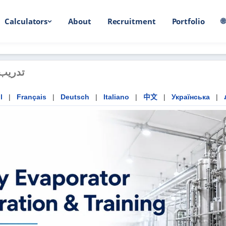
Calculators
About
Recruitment
Portfolio

لألبان
l
|
Français
|
Deutsch
|
Italiano
|
中文
|
Українська
|