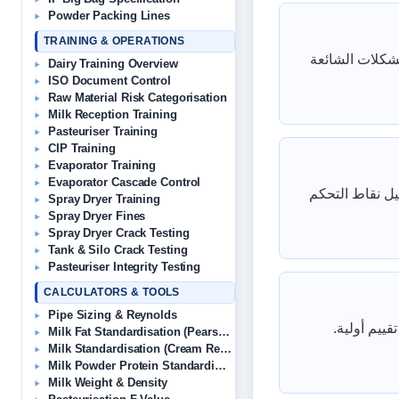
Powder Packing Lines
TRAINING & OPERATIONS
3-5 ات الشائعة
Dairy Training Overview
ISO Document Control
Raw Material Risk Categorisation
Milk Reception Training
Pasteuriser Training
CIP Training
Evaporator Training
Evaporator Cascade Control
تدريب HACCP يغطي: مبادئ
Spray Dryer Training
Spray Dryer Fines
Spray Dryer Crack Testing
Tank & Silo Crack Testing
Pasteuriser Integrity Testing
CALCULATORS & TOOLS
Pipe Sizing & Reynolds
قييم أولية
Milk Fat Standardisation (Pearson’s)
Milk Standardisation (Cream Removal)
Milk Powder Protein Standardisation
Milk Weight & Density