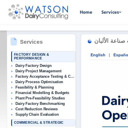
Home
Services
صناعة الألبان
Services
FACTORY DESIGN &
English
|
Españo
PERFORMANCE
Dairy Factory Design
Dairy Project Management
Factory Acceptance Testing & Commissioning
Dairy Process Optimisation
Feasibility & Planning
Financial Modelling & Budgets
Plant Pre-Feasibility Studies
Dairy Factory Benchmarking
Cost Reduction Reviews
Supply Chain Evaluation
COMMERCIAL & STRATEGIC