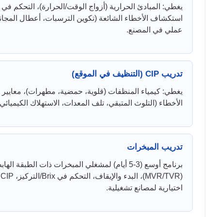
عملي في المصنع.
تدريب CIP (التنظيف في الموقع)
الأخطاء (التلوث المتبقي، تلف المعدات، الاستهل)، CIP حسب الخدمة (الخط، الصهريج، المبادل، المبخر). 1-2 يوم.
تدريب المبخرات
برنامج أوسع (3-5 أيام) لمشغلي المبخرات ذات ال
ا
اختيارية لمصانع تشغيلية.