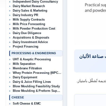
Independent Dairy Consultancy
Dairy Market Research
Dairy Sales & Marketing
Dairy Industry PR
Milk Supply Contracts
Milk Price Forecasting
Milk Powder Production Cost
Dairy Due Diligence
Acquisitions & Disposals
Dairy Investment Advice
Project Financing
PROCESSING & ENGINEERING
صناعة الألبان
UHT & Aseptic Processing
Milk Separation
Membrane Filtration
Whey Protein Processing (WPC/WPI)
Dairy Equipment
مة تُشغَّل بامتياز
Dairy & Juice Filling Lines
Blow Moulding Feasibility Study
Blow Moulding & Preform Suppliers
CHEESE
Soft Cheese & EMC